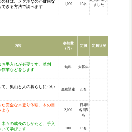
杉の林は、メタボなのか健康な
1,000
10名
ました
もできる方法で調べます
参加費
内容
定員
定員状況
（円）
はお手入れが必要です。草刈
無料
大募集
る作業などをします
して、奥山と人の暮らしについ
連続講座
20名
った安全な木登り体験。木の目
1日4回
2,000
各回5
みよう
名
、木々の成長のしかたと、手入
500
15名
ついて学びます