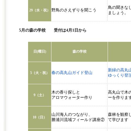
鳥の聞きな
野鳥のさえずりを聞こう
29（水・祝）
ましょう。
5月の森の学校 受付は4月1日から
日(曜日)
森の学校
新緑の高丸
春の高丸山ガイド登山
5（火・祝）
ゆっくり登
木の香り探しと
高丸山で木
9（土）
アロマウォーター作り
ーを作りま
山川海人のつながり、
森林を観察
10（日）
勝浦川流域フィールド講座②
て学びます