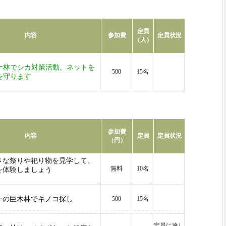
定員
内容
参加費
定員状況
（人）
ナ林でシカ対策活動。ネットを
500
15名
を守ります
参加費
内容
定員
定員状況
（円）
さな祭りや祀り物を見学して、
無料
10名
を体験しましょう
ナの巨木林でキノコ探し
500
15名
定員に達し