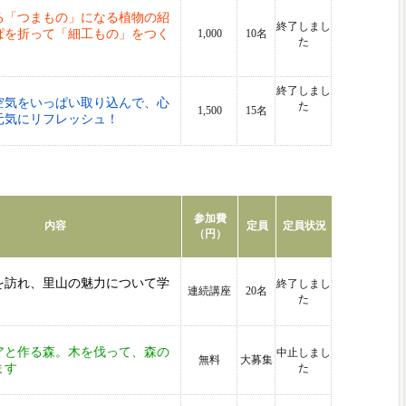
る「つまもの」になる植物の紹
終了しまし
ぱを折って「細工もの」をつく
1,000
10名
た
終了しまし
空気をいっぱい取り込んで、心
た
1,500
15名
元気にリフレッシュ！
参加費
内容
定員
定員状況
（円）
を訪れ、里山の魅力について学
終了しまし
連続講座
20名
た
アと作る森。木を伐って、森の
中止しまし
無料
大募集
ます
た