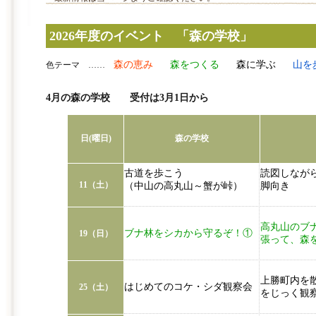
2026年度のイベント 「森の学校」
森の恵み
森をつくる
森に学ぶ
山を
色テーマ ……
4月の森の学校 受付は3月1日から
日(曜日)
森の学校
古道を歩こう
読図しなが
11（土）
（中山の高丸山～蟹が峠）
脚向き
高丸山のブ
ブナ林をシカから守るぞ！①
19（日）
張って、森
上勝町内を
はじめてのコケ・シダ観察会
25（土）
をじっく観