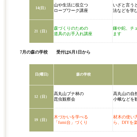
山や生活に役立つ
いざと言う
14(日）
ロープワーク講座
法などを学
森づくりのための
鎌や鉈、チ
21（日）
道具のお手入れ講座
ます
7月の森の学校 受付は6月1日から
日(曜日)
森の学校
高丸山ブナ林の
高丸山の自
12（日）
昆虫観察会
小蛾などを
木づかいを学べる
材木の使い
19（日）
「fumi台」づくり
ら、DIYを