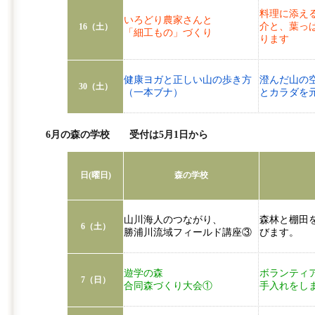
料理に添え
いろどり農家さんと
介と、葉っ
16（土）
「細工もの」づくり
ります
健康ヨガと正しい山の歩き方
澄んだ山の
30（土）
（一本ブナ）
とカラダを
6月の森の学校 受付は5月1日から
日(曜日)
森の学校
山川海人のつながり、
森林と棚田
6（土）
勝浦川流域フィールド講座③
びます。
遊学の森
ボランティ
7（日）
合同森づくり大会①
手入れをし