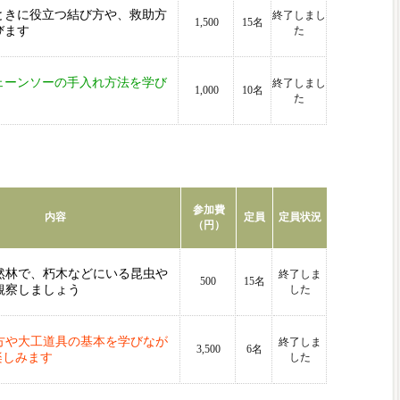
ときに役立つ結び方や、救助方
終了しまし
1,500
15名
びます
た
ェーンソーの手入れ方法を学び
終了しまし
1,000
10名
た
参加費
内容
定員
定員状況
（円）
然林で、朽木などにいる昆虫や
終了しま
500
15名
観察しましょう
した
方や大工道具の基本を学びなが
終了しま
3,500
6名
楽しみます
した