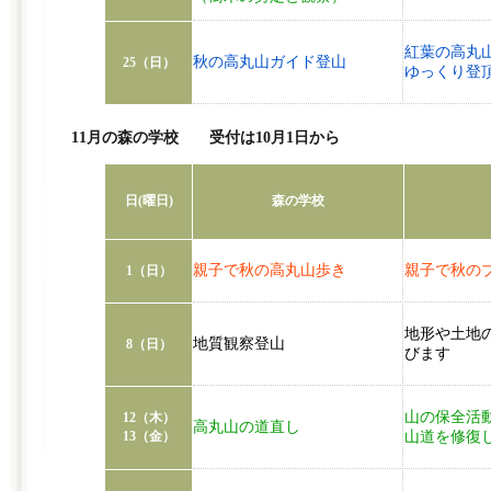
紅葉の高丸
秋の高丸山ガイド登山
25（日）
ゆっくり登
11月の森の学校 受付は10月1日から
日(曜日)
森の学校
親子で秋の高丸山歩き
親子で秋の
1（日）
地形や土地
地質観察登山
8（日）
びます
山の保全活
12（木）
高丸山の道直し
13（金）
山道を修復