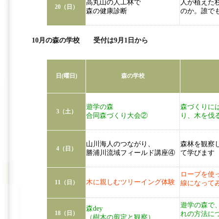
高丸山の人工林で
人が植えた
20（日）
森の健康診断
のか。誰で
10月の森の学校 受付は9月1日から
日(曜日)
森の学校
遊学の森
森づくりに
3（土）
合同森づくり大会②
り、木を伐
山川海人のつながり、
森林を観察
4（日）
勝浦川流域フィールド講座④
て学びます
ロープを使
木に親しむツリーイング体験
11（日）
線になって
遊学の森で
森dey
18（日）
れの方法に
（樹木の剪定と観察）