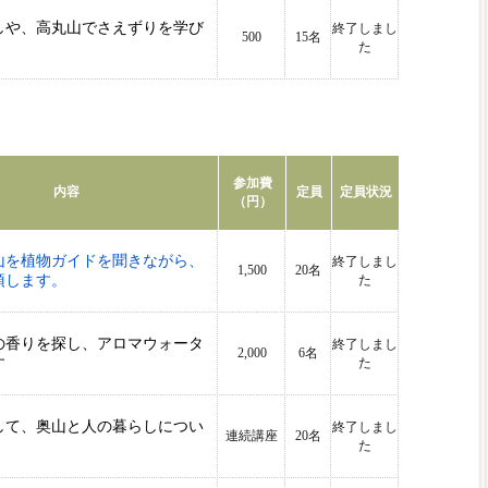
しや、高丸山でさえずりを学び
終了しまし
500
15名
た
参加費
内容
定員
定員状況
（円）
山を植物ガイドを聞きながら、
終了しまし
1,500
20名
頂します。
た
の香りを探し、アロマウォータ
終了しまし
2,000
6名
す
た
して、奥山と人の暮らしについ
終了しまし
連続講座
20名
た