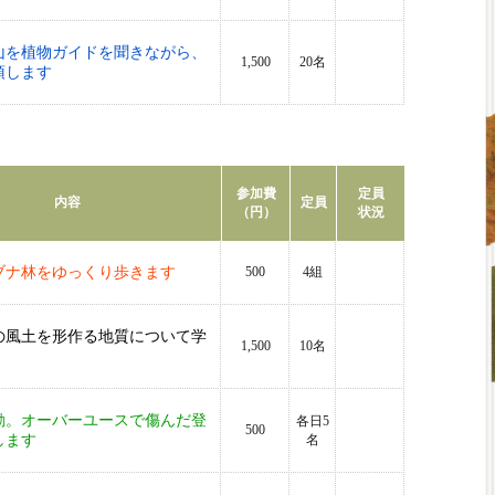
山を植物ガイドを聞きながら、
1,500
20名
頂します
参加費
定員
内容
定員
（円）
状況
ブナ林をゆっくり歩きます
500
4組
の風土を形作る地質について学
1,500
10名
動。オーバーユースで傷んだ登
各日5
500
します
名