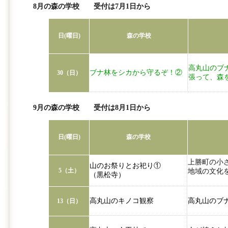
8月の森の学校 受付は7月1日から
日(曜日)
森の学校
高丸山のブ
ブナ林をシカから守るぞ！②
30（日）
張って、森
9月の森の学校 受付は8月1日から
日(曜日)
森の学校
上勝町の小
山のお祭りとお祀り①
5（土）
地域の文化
（黒松寺）
高丸山のキノコ観察
高丸山のブ
13（日）