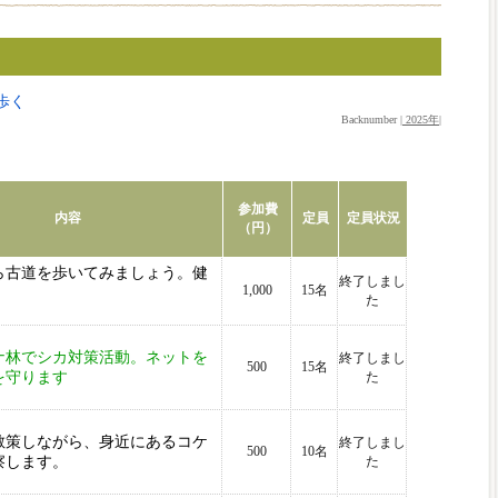
歩く
Backnumber |
2025年
|
参加費
内容
定員
定員状況
（円）
ら古道を歩いてみましょう。健
終了しまし
1,000
15名
た
ナ林でシカ対策活動。ネットを
終了しまし
500
15名
を守ります
た
散策しながら、身近にあるコケ
終了しまし
500
10名
察します。
た